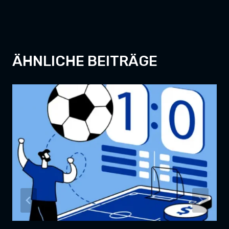
ÄHNLICHE BEITRÄGE