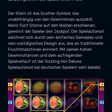
Der Stern ist das Scatter-Symbol, das
unabhhängig von den Gewinnlinien auszahlt.
Wenn fünf Sterne auf den Walzen erscheinen,
gewinnt der Spieler den Jackpot. Der Spielautomat
zeichnet sich durch sein einfaches Gameplay und
sein nostalgisches Design aus, das an traditionelle
Fruchtmaschinen erinnert. Mit seinen hohen
Gewinnchancen und dem aufregenden
Spielverlauf ist der Sizzling Hot Deluxe
Spielautomat bei deutschen Spielern sehr beliebt.