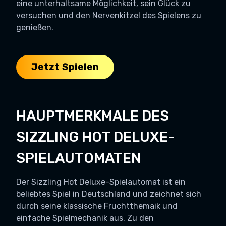
eine unterhaltsame Möglichkeit, sein Glück zu
versuchen und den Nervenkitzel des Spielens zu
genießen.
Jetzt Spielen
HAUPTMERKMALE DES
SIZZLING HOT DELUXE-
SPIELAUTOMATEN
Der Sizzling Hot Deluxe-Spielautomat ist ein
beliebtes Spiel in Deutschland und zeichnet sich
durch seine klassische Fruchtthemaik und
einfache Spielmechanik aus. Zu den