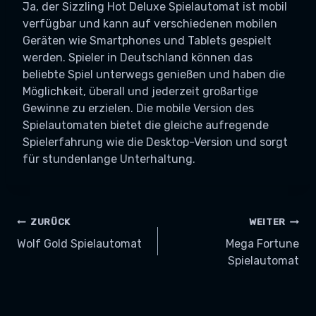
Ja, der Sizzling Hot Deluxe Spielautomat ist mobil
verfügbar und kann auf verschiedenen mobilen
Geräten wie Smartphones und Tablets gespielt
werden. Spieler in Deutschland können das
beliebte Spiel unterwegs genießen und haben die
Möglichkeit, überall und jederzeit großartige
Gewinne zu erzielen. Die mobile Version des
Spielautomaten bietet die gleiche aufregende
Spielerfahrung wie die Desktop-Version und sorgt
für stundenlange Unterhaltung.
BEITRAGSNAVIGATION
ZURÜCK
WEITER
Wolf Gold Spielautomat
Mega Fortune
Spielautomat