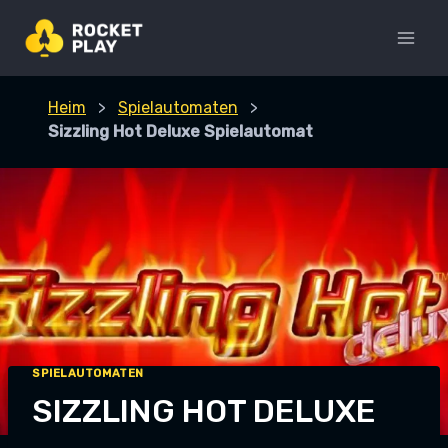
Zum
Inhalt
springen
Heim
>
Spielautomaten
>
Sizzling Hot Deluxe Spielautomat
SPIELAUTOMATEN
SIZZLING HOT DELUXE