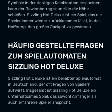
Symbole in der richtigen Kombination erscheinen,
kann der Gewinnbetrag schnell in die Höhe
schießen. Sizzling Hot Deluxe ist ein Spiel, das die
Spieler immer wieder zurückkommen lässt, in der
Hoffnung, den großen Jackpot zu gewinnen.
HÄUFIG GESTELLTE FRAGEN
ZUM SPIELAUTOMATEN
SIZZLING HOT DELUXE
Sizzling Hot Deluxe ist ein beliebter Spielautomat
in Deutschland, der oft Fragen von Spielern
aufwirft. Insgesamt ist Sizzling Hot Deluxe ein
unterhaltsames Spiel, das sowohl Anfänger als
auch erfahrene Spieler anspricht.