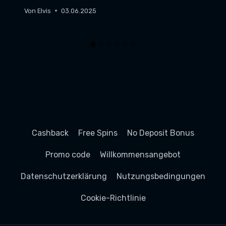
Von
Elvis
03.06.2025
Cashback
Free Spins
No Deposit Bonus
Promo code
Willkommensangebot
Datenschutzerklärung
Nutzungsbedingungen
Cookie-Richtlinie