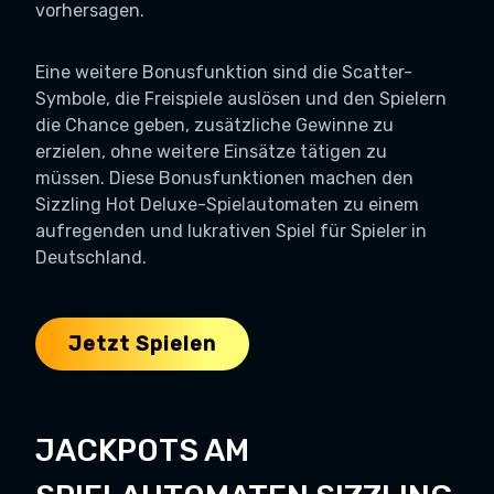
vorhersagen.
Eine weitere Bonusfunktion sind die Scatter-
Symbole, die Freispiele auslösen und den Spielern
die Chance geben, zusätzliche Gewinne zu
erzielen, ohne weitere Einsätze tätigen zu
müssen. Diese Bonusfunktionen machen den
Sizzling Hot Deluxe-Spielautomaten zu einem
aufregenden und lukrativen Spiel für Spieler in
Deutschland.
Jetzt Spielen
JACKPOTS AM