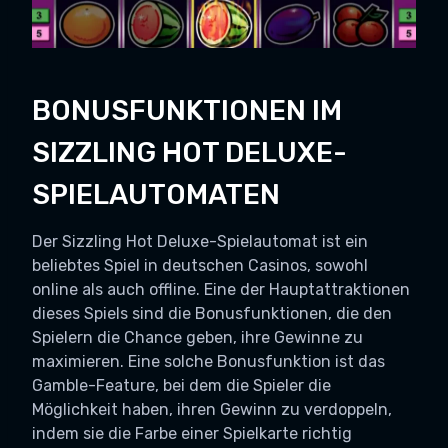
BONUSFUNKTIONEN IM
SIZZLING HOT DELUXE-
SPIELAUTOMATEN
Der Sizzling Hot Deluxe-Spielautomat ist ein
beliebtes Spiel in deutschen Casinos, sowohl
online als auch offline. Eine der Hauptattraktionen
dieses Spiels sind die Bonusfunktionen, die den
Spielern die Chance geben, ihre Gewinne zu
maximieren. Eine solche Bonusfunktion ist das
Gamble-Feature, bei dem die Spieler die
Möglichkeit haben, ihren Gewinn zu verdoppeln,
indem sie die Farbe einer Spielkarte richtig