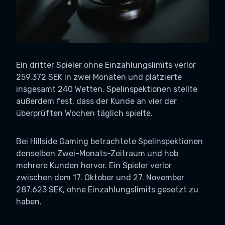
Ein dritter Spieler ohne Einzahlungslimits verlor
259.372 SEK in zwei Monaten und platzierte
insgesamt 240 Wetten. Spelinspektionen stellte
außerdem fest, dass der Kunde an vier der
überprüften Wochen täglich spielte.
Bei Hillside Gaming betrachtete Spelinspektionen
denselben Zwei-Monats-Zeitraum und hob
mehrere Kunden hervor. Ein Spieler verlor
zwischen dem 17. Oktober und 27. November
287.623 SEK, ohne Einzahlungslimits gesetzt zu
haben.