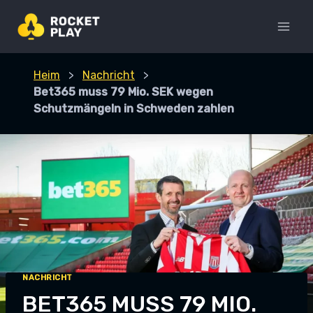
Zum
Inhalt
springen
Heim
>
Nachricht
>
Bet365 muss 79 Mio. SEK wegen
Schutzmängeln in Schweden zahlen
NACHRICHT
BET365 MUSS 79 MIO.