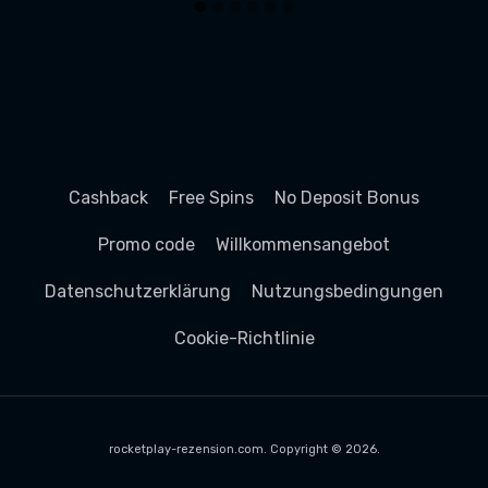
Cashback
Free Spins
No Deposit Bonus
Promo code
Willkommensangebot
Datenschutzerklärung
Nutzungsbedingungen
Cookie-Richtlinie
rocketplay-rezension.com. Copyright © 2026.