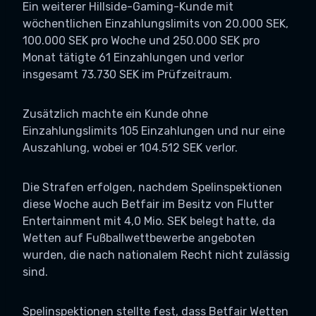
Ein weiterer Hillside-Gaming-Kunde mit
wöchentlichen Einzahlungslimits von 20.000 SEK,
100.000 SEK pro Woche und 250.000 SEK pro
Monat tätigte 61 Einzahlungen und verlor
insgesamt 73.730 SEK im Prüfzeitraum.
Zusätzlich machte ein Kunde ohne
Einzahlungslimits 105 Einzahlungen und nur eine
Auszahlung, wobei er 104.512 SEK verlor.
Die Strafen erfolgen, nachdem Spelinspektionen
diese Woche auch Betfair im Besitz von Flutter
Entertainment mit 4,0 Mio. SEK belegt hatte, da
Wetten auf Fußballwettbewerbe angeboten
wurden, die nach nationalem Recht nicht zulässig
sind.
Spelinspektionen stellte fest, dass Betfair Wetten