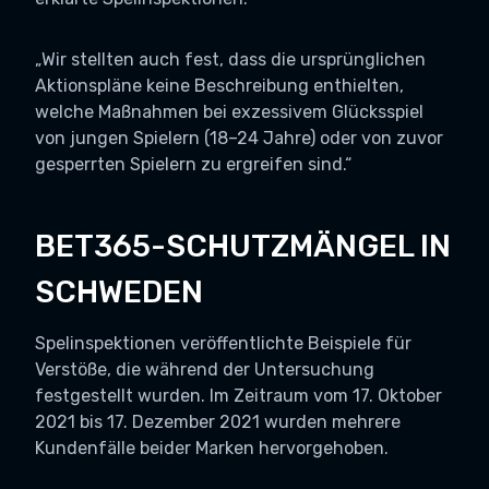
„Wir stellten auch fest, dass die ursprünglichen
Aktionspläne keine Beschreibung enthielten,
welche Maßnahmen bei exzessivem Glücksspiel
von jungen Spielern (18–24 Jahre) oder von zuvor
gesperrten Spielern zu ergreifen sind.“
BET365-SCHUTZMÄNGEL IN
SCHWEDEN
Spelinspektionen veröffentlichte Beispiele für
Verstöße, die während der Untersuchung
festgestellt wurden. Im Zeitraum vom 17. Oktober
2021 bis 17. Dezember 2021 wurden mehrere
Kundenfälle beider Marken hervorgehoben.