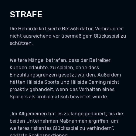
STRAFE
Die Behörde kritisierte Bet365 dafür, Verbraucher
nicht ausreichend vor übermäßigem Glücksspiel zu
schützen.
Weitere Mängel betrafen, dass der Betreiber
Kunden erlaubte, zu spielen, ohne dass
Einzahlungsgrenzen gesetzt wurden. Außerdem
hätten Hillside Sports und Hillside Gaming nicht
proaktiv gehandelt, wenn das Verhalten eines
Spielers als problematisch bewertet wurde.
„Im Allgemeinen hat es zu lange gedauert, bis die
beiden Unternehmen Maßnahmen ergriffen, um
weiteres riskantes Glücksspiel zu verhindern“,
erklärte Spelinspektionen.