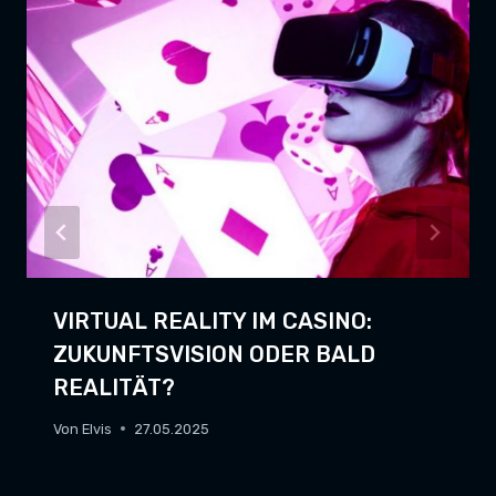
VIRTUAL REALITY IM CASINO:
ZUKUNFTSVISION ODER BALD
REALITÄT?
Von
Elvis
27.05.2025