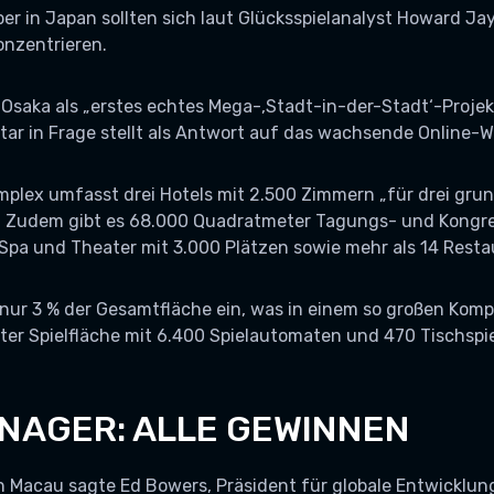
er in Japan sollten sich laut Glücksspielanalyst Howard Jay
onzentrieren.
Osaka als „erstes echtes Mega-‚Stadt-in-der-Stadt‘-Projek
tar in Frage stellt als Antwort auf das wachsende Online-W
omplex umfasst drei Hotels mit 2.500 Zimmern „für drei gr
Zudem gibt es 68.000 Quadratmeter Tagungs- und Kongres
Spa und Theater mit 3.000 Plätzen sowie mehr als 14 Resta
nur 3 % der Gesamtfläche ein, was in einem so großen Kom
er Spielfläche mit 6.400 Spielautomaten und 470 Tischspi
AGER: ALLE GEWINNEN
n Macau sagte Ed Bowers, Präsident für globale Entwicklun