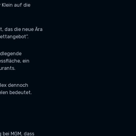
 Klein auf die
t, das die neue Ära
ettangebot“.
undlegende
sfläche, ein
urants.
plex dennoch
elen bedeutet.
g bei MGM, dass