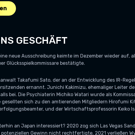
len
INS GESCHÄFT
eine neue Ausschreibung keimte im Dezember wieder auf, a
er Glücksspielkommissare bestätigte.
anwalt Takafumi Sato, der an der Entwicklung des IR-Regel
sitzenden ernannt. Junichi Kakimizu, ehemaliger Leiter de
falls bei. Die Psychiaterin Michiko Watari wurde als Kommiss
 gesellten sich zu den amtierenden Mitgliedern Hirofumi K
erfolgungsbeamter, und der Wirtschaftsprofessorin Keiko I
terhin an Japan interessiert? 2020 zog sich Las Vegas San
n potenziellen Gewinn nicht rechtfertigte. 2021 verließen 