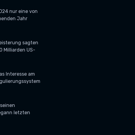
024 nur eine von
menden Jahr
eisterung sagten
0 Milliarden US-
as Interesse am
egulierungssystem
 seinen
egann letzten