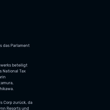
ls das Parlament
werks beteiligt
s National Tax
arin
itamura,
shikawa.
ds Corp zurück, da
Wynn Resorts und