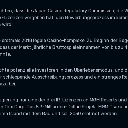
ichten, dass die Japan Casino Regulatory Commission, die 2
IR-Lizenzen vergeben hat, den Bewerbungsprozess im kom
 wird.
erstmals 2018 legale Casino-Komplexe. Zu Beginn der Beg
dass der Markt jährliche Bruttospieleinnahmen von bis zu 4
önnte.
chte potenzielle Investoren in den Überlebensmodus, und d
Der schleppende Ausschreibungsprozess und ein strenges R
azu bei.
egierung nur eine der drei IR-Lizenzen an MGM Resorts und
r Orix Corp. Das 8,9-Milliarden-Dollar-Projekt MGM Osaka b
ma Island mit dem Bau und soll 2030 eröffnet werden.