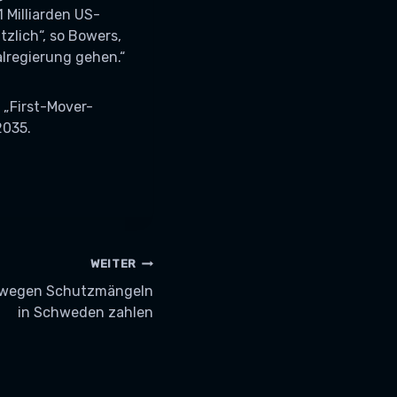
 Milliarden US-
zlich“, so Bowers,
alregierung gehen.“
 „First-Mover-
2035.
WEITER
K wegen Schutzmängeln
in Schweden zahlen