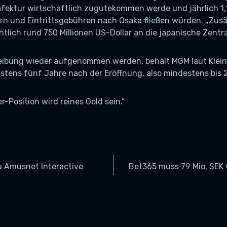
äfektur wirtschaftlich zugutekommen werde und jährlich 1,1
rn und Eintrittsgebühren nach Osaka fließen würden. „Zusät
tlich rund 750 Millionen US-Dollar an die japanische Zentr
reibung wieder aufgenommen werden, behält MGM laut Klein
estens fünf Jahre nach der Eröffnung, also mindestens bis 
r-Position wird reines Gold sein.“
VIGATION
u Amusnet Interactive
Bet365 muss 79 Mio. SE