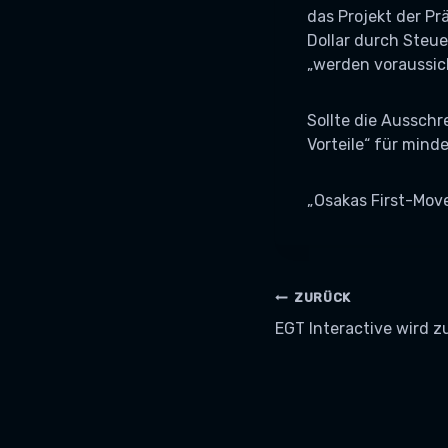
das Projekt der Pr
Dollar durch Steue
„werden voraussich
Sollte die Aussch
Vorteile“ für mind
„Osakas First-Move
BEITRAGSNA
ZURÜCK
EGT Interactive wird z